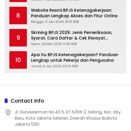
Website Resmi BPJS Ketenagakerjaan:
8
Panduan Lengkap Akses dan Fitur Online
Minggu, 11 Jan 2026 19:19 WIB
Skrining BPJS 2026: Jenis Pemeriksaan,
9
Syarat, Cara Daftar & Cek Riwayat
Kesehatan Gratis
Senin, 29 Des 2025 11:49 WIB
Apa Itu BPJS Ketenagakerjaan? Panduan
10
Lengkap untuk Pekerja dan Pengusaha
Jumat, 9 Jan 2026 20:10 WIB
Contact Info
Jl. Gunawarman No.40 5, RT.5/RW.2, Selong, Kec. Kby.
Baru, Kota Jakarta Selatan, Daerah Khusus Ibukota
Jakarta 12110