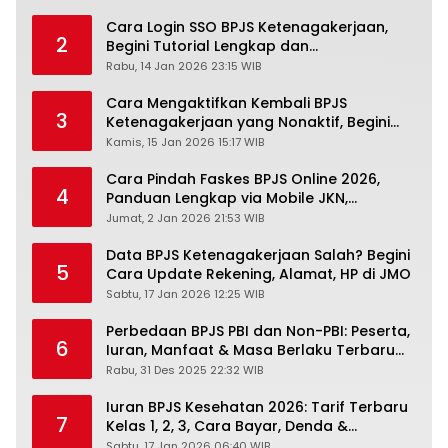
Cara Login SSO BPJS Ketenagakerjaan,
2
Begini Tutorial Lengkap dan
Pengertiannya
Rabu, 14 Jan 2026 23:15 WIB
Cara Mengaktifkan Kembali BPJS
3
Ketenagakerjaan yang Nonaktif, Begini
Panduan Lengkapnya
Kamis, 15 Jan 2026 15:17 WIB
Cara Pindah Faskes BPJS Online 2026,
4
Panduan Lengkap via Mobile JKN,
PANDAWA & Offiline Kantor Cabang
Jumat, 2 Jan 2026 21:53 WIB
Data BPJS Ketenagakerjaan Salah? Begini
5
Cara Update Rekening, Alamat, HP di JMO
Sabtu, 17 Jan 2026 12:25 WIB
Perbedaan BPJS PBI dan Non-PBI: Peserta,
6
Iuran, Manfaat & Masa Berlaku Terbaru
2026
Rabu, 31 Des 2025 22:32 WIB
Iuran BPJS Kesehatan 2026: Tarif Terbaru
7
Kelas 1, 2, 3, Cara Bayar, Denda &
Panduan Lengkap Peserta JKN-KIS
Sabtu, 17 Jan 2026 06:40 WIB