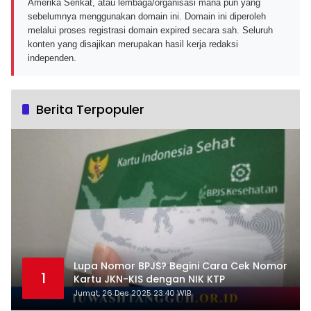
Amerika Serikat, atau lembaga/organisasi mana pun yang
sebelumnya menggunakan domain ini. Domain ini diperoleh
melalui proses registrasi domain expired secara sah. Seluruh
konten yang disajikan merupakan hasil kerja redaksi
independen.
Berita Terpopuler
Lupa Nomor BPJS? Begini Cara Cek Nomor
1
Kartu JKN-KIS dengan NIK KTP
Jumat, 26 Des 2025 23:40 WIB