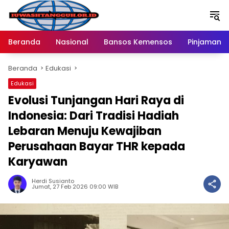
Langsung
ke
konten
Beranda
Nasional
Bansos Kemensos
Pinjaman O
Beranda
Edukasi
Edukasi
Evolusi Tunjangan Hari Raya di
Indonesia: Dari Tradisi Hadiah
Lebaran Menuju Kewajiban
Perusahaan Bayar THR kepada
Karyawan
Herdi Susianto
Jumat, 27 Feb 2026 09:00 WIB