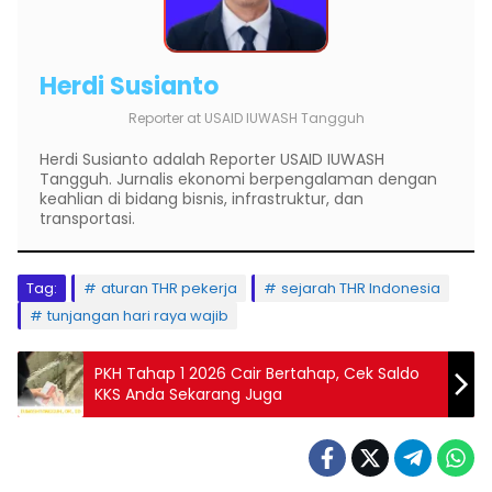
Herdi Susianto
Reporter
at
USAID IUWASH Tangguh
Herdi Susianto adalah Reporter USAID IUWASH
Tangguh. Jurnalis ekonomi berpengalaman dengan
keahlian di bidang bisnis, infrastruktur, dan
transportasi.
Tag:
aturan THR pekerja
sejarah THR Indonesia
tunjangan hari raya wajib
PKH Tahap 1 2026 Cair Bertahap, Cek Saldo
KKS Anda Sekarang Juga