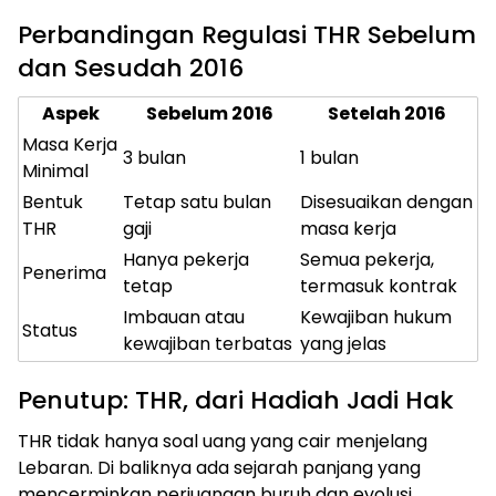
Perbandingan Regulasi THR Sebelum
dan Sesudah 2016
Aspek
Sebelum 2016
Setelah 2016
Masa Kerja
3 bulan
1 bulan
Minimal
Bentuk
Tetap satu bulan
Disesuaikan dengan
THR
gaji
masa kerja
Hanya pekerja
Semua pekerja,
Penerima
tetap
termasuk kontrak
Imbauan atau
Kewajiban hukum
Status
kewajiban terbatas
yang jelas
Penutup: THR, dari Hadiah Jadi Hak
THR tidak hanya soal uang yang cair menjelang
Lebaran. Di baliknya ada sejarah panjang yang
mencerminkan perjuangan buruh dan evolusi