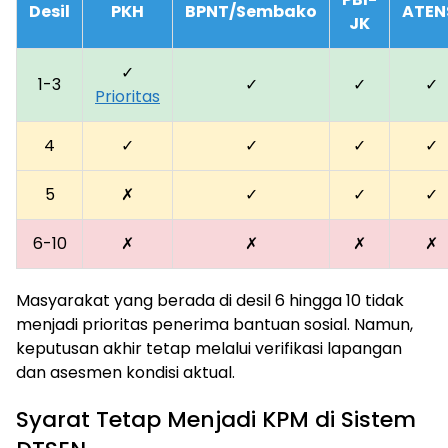
Desil
PKH
BPNT/Sembako
ATEN
JK
✓
1-3
✓
✓
✓
Prioritas
4
✓
✓
✓
✓
5
✗
✓
✓
✓
6-10
✗
✗
✗
✗
Masyarakat yang berada di desil 6 hingga 10 tidak
menjadi prioritas penerima bantuan sosial. Namun,
keputusan akhir tetap melalui verifikasi lapangan
dan asesmen kondisi aktual.
Syarat Tetap Menjadi KPM di Sistem