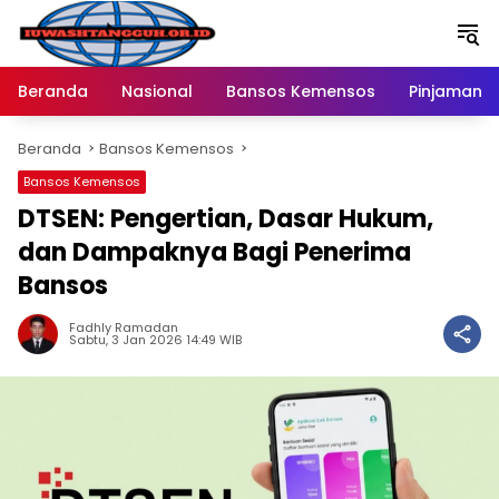
Langsung
ke
konten
Beranda
Nasional
Bansos Kemensos
Pinjaman O
Beranda
Bansos Kemensos
Bansos Kemensos
DTSEN: Pengertian, Dasar Hukum,
dan Dampaknya Bagi Penerima
Bansos
Fadhly Ramadan
Sabtu, 3 Jan 2026 14:49 WIB