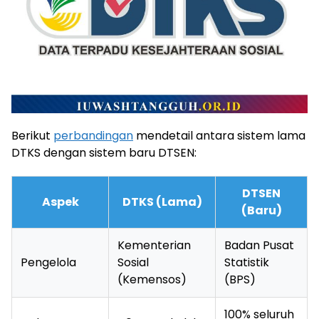
Berikut
perbandingan
mendetail antara sistem lama
DTKS dengan sistem baru DTSEN:
DTSEN
Aspek
DTKS (Lama)
(Baru)
Kementerian
Badan Pusat
Pengelola
Sosial
Statistik
(Kemensos)
(BPS)
100% seluruh