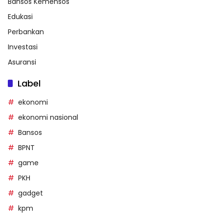
Bansos Kemensos
Edukasi
Perbankan
Investasi
Asuransi
Label
ekonomi
ekonomi nasional
Bansos
BPNT
game
PKH
gadget
kpm