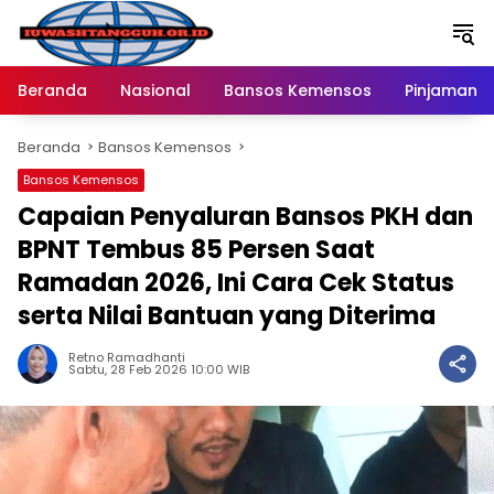
Langsung
ke
konten
Beranda
Nasional
Bansos Kemensos
Pinjaman O
Beranda
Bansos Kemensos
Bansos Kemensos
Capaian Penyaluran Bansos PKH dan
BPNT Tembus 85 Persen Saat
Ramadan 2026, Ini Cara Cek Status
serta Nilai Bantuan yang Diterima
Retno Ramadhanti
Sabtu, 28 Feb 2026 10:00 WIB