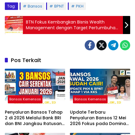
Tag:
Bansos
BPNT
PKH
BTN Fokus Kembangkan Bisnis Wealth
Management dengan Target Pertumbuhan
15 Persen
Pos Terkait
Bansos Kemensos
Bansos Kemensos
Penyaluran Bansos Tahap
Update Terbaru
2 di 2026 Melalui Bank BRI
Penyaluran Bansos 12 Mei
dan BNI Jangkau Ratusan
2026 Fokus pada Dominasi
Wilayah Baru
Bank BNI serta Struk BRI