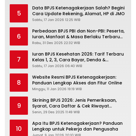
Data BPJS Ketenagakerjaan Salah? Begini
5
Cara Update Rekening, Alamat, HP di JMO
Sabtu, 17 Jan 2026 12:25 WIB
Perbedaan BPJS PBI dan Non-PBI: Peserta,
6
Iuran, Manfaat & Masa Berlaku Terbaru
2026
Rabu, 31 Des 2025 22:32 WIB
Iuran BPJS Kesehatan 2026: Tarif Terbaru
7
Kelas 1, 2, 3, Cara Bayar, Denda &
Panduan Lengkap Peserta JKN-KIS
Sabtu, 17 Jan 2026 06:40 WIB
Website Resmi BPJS Ketenagakerjaan:
8
Panduan Lengkap Akses dan Fitur Online
Minggu, 11 Jan 2026 19:19 WIB
Skrining BPJS 2026: Jenis Pemeriksaan,
9
Syarat, Cara Daftar & Cek Riwayat
Kesehatan Gratis
Senin, 29 Des 2025 11:49 WIB
Apa Itu BPJS Ketenagakerjaan? Panduan
10
Lengkap untuk Pekerja dan Pengusaha
Jumat, 9 Jan 2026 20:10 WIB