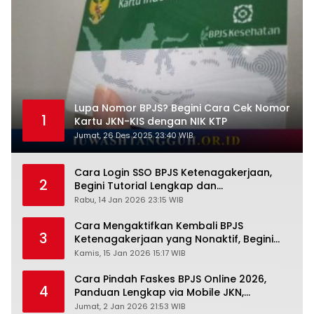
Lupa Nomor BPJS? Begini Cara Cek Nomor
1
Kartu JKN-KIS dengan NIK KTP
Jumat, 26 Des 2025 23:40 WIB
Cara Login SSO BPJS Ketenagakerjaan,
2
Begini Tutorial Lengkap dan
Pengertiannya
Rabu, 14 Jan 2026 23:15 WIB
Cara Mengaktifkan Kembali BPJS
3
Ketenagakerjaan yang Nonaktif, Begini
Panduan Lengkapnya
Kamis, 15 Jan 2026 15:17 WIB
Cara Pindah Faskes BPJS Online 2026,
4
Panduan Lengkap via Mobile JKN,
PANDAWA & Offiline Kantor Cabang
Jumat, 2 Jan 2026 21:53 WIB