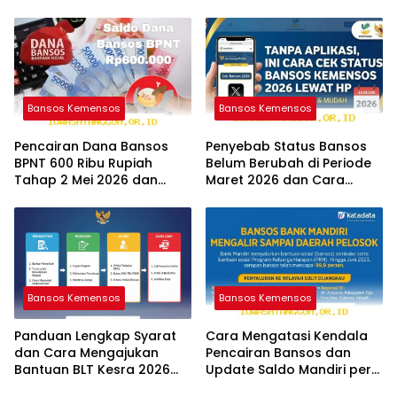
Wilayah Baru
Bank BNI serta Struk BRI
Bansos Kemensos
Bansos Kemensos
Pencairan Dana Bansos
Penyebab Status Bansos
BPNT 600 Ribu Rupiah
Belum Berubah di Periode
Tahap 2 Mei 2026 dan
Maret 2026 dan Cara
Panduan Cek Statusnya
Mengatasinya Segera
Bansos Kemensos
Bansos Kemensos
Panduan Lengkap Syarat
Cara Mengatasi Kendala
dan Cara Mengajukan
Pencairan Bansos dan
Bantuan BLT Kesra 2026
Update Saldo Mandiri per
Melalui Aplikasi Resmi
12 Mei 2026