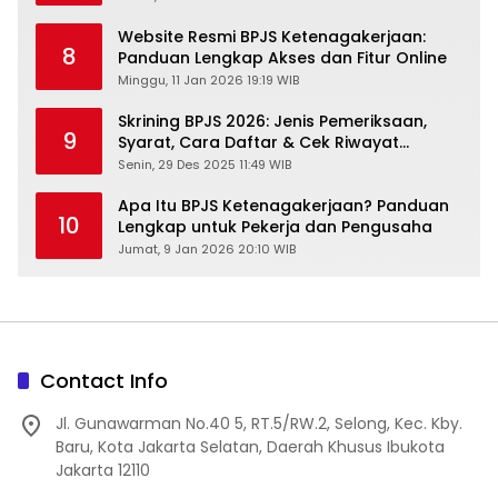
Website Resmi BPJS Ketenagakerjaan:
8
Panduan Lengkap Akses dan Fitur Online
Minggu, 11 Jan 2026 19:19 WIB
Skrining BPJS 2026: Jenis Pemeriksaan,
9
Syarat, Cara Daftar & Cek Riwayat
Kesehatan Gratis
Senin, 29 Des 2025 11:49 WIB
Apa Itu BPJS Ketenagakerjaan? Panduan
10
Lengkap untuk Pekerja dan Pengusaha
Jumat, 9 Jan 2026 20:10 WIB
Contact Info
Jl. Gunawarman No.40 5, RT.5/RW.2, Selong, Kec. Kby.
Baru, Kota Jakarta Selatan, Daerah Khusus Ibukota
Jakarta 12110