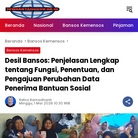
Langsung
ke
konten
Beranda
Nasional
Bansos Kemensos
Pinjaman O
Beranda
Bansos Kemensos
Bansos Kemensos
Desil Bansos: Penjelasan Lengkap
tentang Fungsi, Penentuan, dan
Pengajuan Perubahan Data
Penerima Bantuan Sosial
Retno Ramadhanti
Minggu, 1 Mar 2026 10:30 WIB