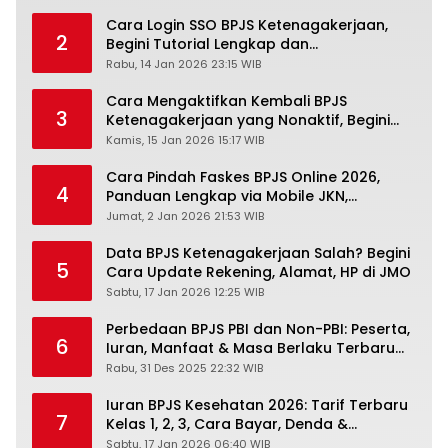
Cara Login SSO BPJS Ketenagakerjaan,
2
Begini Tutorial Lengkap dan
Pengertiannya
Rabu, 14 Jan 2026 23:15 WIB
Cara Mengaktifkan Kembali BPJS
3
Ketenagakerjaan yang Nonaktif, Begini
Panduan Lengkapnya
Kamis, 15 Jan 2026 15:17 WIB
Cara Pindah Faskes BPJS Online 2026,
4
Panduan Lengkap via Mobile JKN,
PANDAWA & Offiline Kantor Cabang
Jumat, 2 Jan 2026 21:53 WIB
Data BPJS Ketenagakerjaan Salah? Begini
5
Cara Update Rekening, Alamat, HP di JMO
Sabtu, 17 Jan 2026 12:25 WIB
Perbedaan BPJS PBI dan Non-PBI: Peserta,
6
Iuran, Manfaat & Masa Berlaku Terbaru
2026
Rabu, 31 Des 2025 22:32 WIB
Iuran BPJS Kesehatan 2026: Tarif Terbaru
7
Kelas 1, 2, 3, Cara Bayar, Denda &
Panduan Lengkap Peserta JKN-KIS
Sabtu, 17 Jan 2026 06:40 WIB