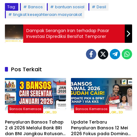
Tag:
Bansos
bantuan sosial
Desil
tingkat kesejahteraan masyarakat
Dampak Serangan Iran terhadap Pasar
Investasi Diprediksi Bersifat Temporer
Pos Terkait
Bansos Kemensos
Bansos Kemensos
Penyaluran Bansos Tahap
Update Terbaru
2 di 2026 Melalui Bank BRI
Penyaluran Bansos 12 Mei
dan BNI Jangkau Ratusan
2026 Fokus pada Dominasi