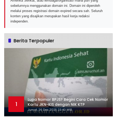
Amerika Serikat, atau lembaga/organisasi mana pun yang
sebelumnya menggunakan domain ini. Domain ini diperoleh
melalui proses registrasi domain expired secara sah. Seluruh
konten yang disajikan merupakan hasil kerja redaksi
independen.
Berita Terpopuler
Lupa Nomor BPJS? Begini Cara Cek Nomor
1
Kartu JKN-KIS dengan NIK KTP
Jumat, 26 Des 2025 23:40 WIB