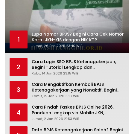
Lupa Nomor BPJS? Begini Cara Cek Nomor
1
Kartu JKN-KIS dengan NIK KTP
Jumat, 26 Des 2025 23:40 WIB
Cara Login SSO BPJS Ketenagakerjaan,
2
Begini Tutorial Lengkap dan
Pengertiannya
Rabu, 14 Jan 2026 23:15 WIB
Cara Mengaktifkan Kembali BPJS
3
Ketenagakerjaan yang Nonaktif, Begini
Panduan Lengkapnya
Kamis, 15 Jan 2026 15:17 WIB
Cara Pindah Faskes BPJS Online 2026,
4
Panduan Lengkap via Mobile JKN,
PANDAWA & Offiline Kantor Cabang
Jumat, 2 Jan 2026 21:53 WIB
Data BPJS Ketenagakerjaan Salah? Begini