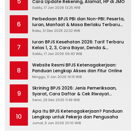
5
Cara Update Rekening, Alamat, HP di JMO
Sabtu, 17 Jan 2026 12:25 WIB
Perbedaan BPJS PBI dan Non-PBI: Peserta,
6
Iuran, Manfaat & Masa Berlaku Terbaru
2026
Rabu, 31 Des 2025 22:32 WIB
Iuran BPJS Kesehatan 2026: Tarif Terbaru
7
Kelas 1, 2, 3, Cara Bayar, Denda &
Panduan Lengkap Peserta JKN-KIS
Sabtu, 17 Jan 2026 06:40 WIB
Website Resmi BPJS Ketenagakerjaan:
8
Panduan Lengkap Akses dan Fitur Online
Minggu, 11 Jan 2026 19:19 WIB
Skrining BPJS 2026: Jenis Pemeriksaan,
9
Syarat, Cara Daftar & Cek Riwayat
Kesehatan Gratis
Senin, 29 Des 2025 11:49 WIB
Apa Itu BPJS Ketenagakerjaan? Panduan
10
Lengkap untuk Pekerja dan Pengusaha
Jumat, 9 Jan 2026 20:10 WIB