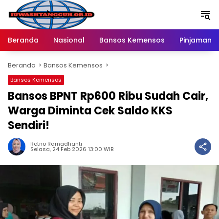
Langsung
ke
konten
Beranda
Nasional
Bansos Kemensos
Pinjaman O
Beranda
Bansos Kemensos
Bansos Kemensos
Bansos BPNT Rp600 Ribu Sudah Cair,
Warga Diminta Cek Saldo KKS
Sendiri!
Retno Ramadhanti
Selasa, 24 Feb 2026 13:00 WIB