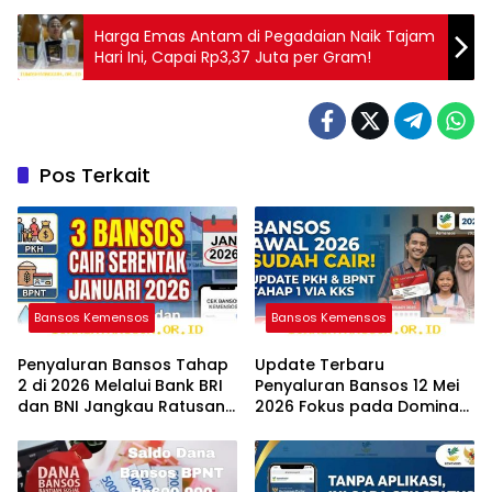
Harga Emas Antam di Pegadaian Naik Tajam
Hari Ini, Capai Rp3,37 Juta per Gram!
Pos Terkait
Bansos Kemensos
Bansos Kemensos
Penyaluran Bansos Tahap
Update Terbaru
2 di 2026 Melalui Bank BRI
Penyaluran Bansos 12 Mei
dan BNI Jangkau Ratusan
2026 Fokus pada Dominasi
Wilayah Baru
Bank BNI serta Struk BRI