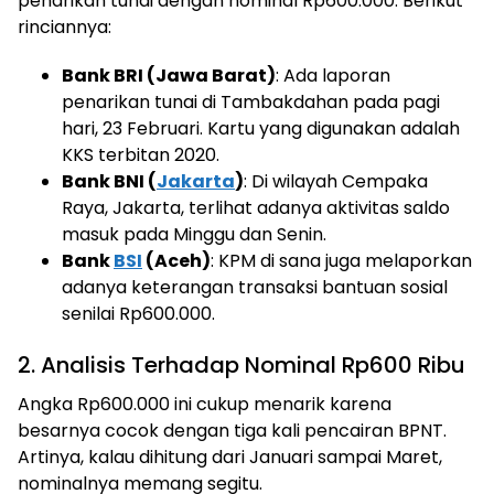
penarikan tunai dengan nominal Rp600.000. Berikut
rinciannya:
Bank BRI (Jawa Barat)
: Ada laporan
penarikan tunai di Tambakdahan pada pagi
hari, 23 Februari. Kartu yang digunakan adalah
KKS terbitan 2020.
Bank BNI (
Jakarta
)
: Di wilayah Cempaka
Raya, Jakarta, terlihat adanya aktivitas saldo
masuk pada Minggu dan Senin.
Bank
BSI
(Aceh)
: KPM di sana juga melaporkan
adanya keterangan transaksi bantuan sosial
senilai Rp600.000.
2. Analisis Terhadap Nominal Rp600 Ribu
Angka Rp600.000 ini cukup menarik karena
besarnya cocok dengan tiga kali pencairan BPNT.
Artinya, kalau dihitung dari Januari sampai Maret,
nominalnya memang segitu.